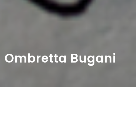
Ombretta Bugani
Home
>
Diaristi
>
Ombretta Bugani