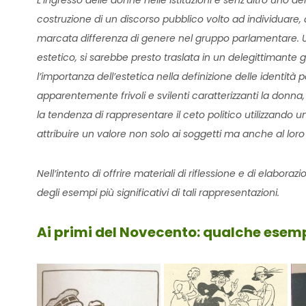
L’ingresso delle donne nelle istituzioni è senz’altro uno 
costruzione di un discorso pubblico volto ad individuare, a
marcata differenza di genere nel gruppo parlamentare. 
estetico, si sarebbe presto traslata in un delegittimante gi
l’importanza dell’estetica nella definizione delle identità 
apparentemente frivoli e svilenti caratterizzanti la donna,
la tendenza di rappresentare il ceto politico utilizzando un
attribuire un valore non solo ai soggetti ma anche al lor
Nell’intento di offrire materiali di riflessione e di elaboraz
degli esempi più significativi di tali rappresentazioni.
Ai primi del Novecento: qualche esem