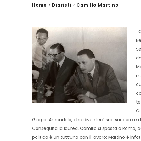
Home
>
Diaristi
>
Camillo Martino
Ca
Be
Se
da
Ma
me
cu
co
te
Co
Giorgio Amendola, che diventerà suo suocero e d
Conseguita la laurea, Camillo si sposta a Roma, d
politico è un tutt’uno con il lavoro: Martino è infat