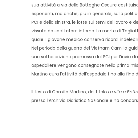
sua attività a via delle Botteghe Oscure costituisce
esponenti, ma anche, più in generale, sulla politica 
PCI e della sinistra, le lotte sui temi del lavoro e 
vissute da spettatore interno. La morte di Togli
quale il giovane medico conserva ricordi indelebili
Nel periodo della guerra del Vietnam Camillo guid
una sottoscrizione promossa dal PCI per l’invio d
ospedaliere vengono consegnate nella prima miss
Martino cura l’attività dell’ospedale fino alla fine 
Il testo di Camillo Martino, dal titolo
La vita a Bot
presso l’Archivio Diaristico Nazionale e ha concor