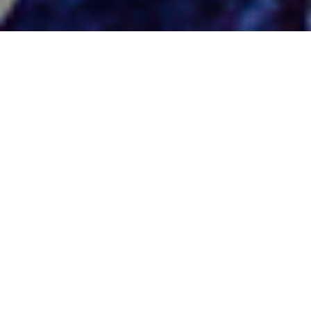
Home
>
Diaristi
>
Mirna Cappellini
Mirna