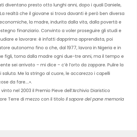
ti diventano presto otto lunghi anni, dopo i quali Daniele,
a realtà che il giovane si trova davanti è però ben diversa
ni economiche, la madre, indurita dalla vita, dalla povertà e
tegno finanziario. Convinto a voler proseguire gli studi e
tudiare e lavorare: è infatti dapprima apprendista, poi
atore autonomo fino a che, dal 1977, lavora in Nigeria e in
e figli, torna dalla madre ogni due-tre anni, ma il tempo e
e sei arrivato – mi dice – c’è l’orto da zappare. Pulire la
saluta. Me la stringo al cuore, le accarezzo i capelli
cose da fare….».
a vinto nel 2003 il Premio Pieve dell’Archivio Diaristico
ore Terre di mezzo con il titolo
Il sapore del pane memoria