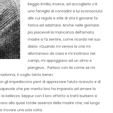
Reggio Emilia, invece, ad accoglierlo c’è
una famiglia di contadini a lui sconosciuta
alle cui regole e stile di vita il giovane fa
fatica ad adattarsi. Anche nelle giornate
più piacevoli la mancanza dell’amata
madre si fa sentire, come ricorda nel suo
diario: «Quando mi veniva la crisi mi
allontanavo da casa e mi inoltravo nei
campi, mi appoggiavo ad un olmo e
piangevo… Parlavo con lei come se mi
madonna, ti voglio tanto bene».
n gli impediscono però di apprezzare l’aiuto ricevuto e di
nsapevole che per merito loro ha imparato ad amare la
bellezza. Seppur con il loro affetto a tratti burbero si
scono alla quasi totale assenza della madre che, nel lungo
 a trovare una sola volta.