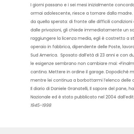
I giorni passano e i sei mesi inizialmente concorda
ormai adolescente, riesce a tornare dalla madre. L
da quella sperata: di fronte alle difficili condizio
dalle privazioni, gli chiede immediatamente un sos
raggiungere la licenza media, egli è costretto a s
operaio in fabbrica, dipendente delle Poste, lavor
Sud America. Sposato dall’età di 23 anni e con du
le esigenze sembrano non cambiare mai: «Finalment
cantina. Mettere in ordine il garage. Dopodiché mi 
mentre lei continua a borbottarmi l’elenco delle 
Il diario di Daniele Granatelli, Il sapore del pane, h
Nazionale ed è stato pubblicato nel 2004 dall’edit
1945-1998