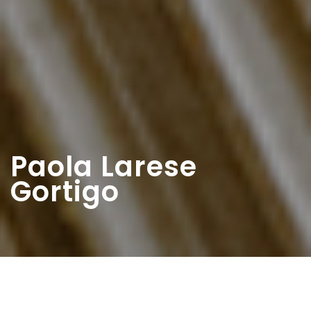
Paola Larese
Gortigo
Home
>
Diaristi
>
Paola Larese Gortigo