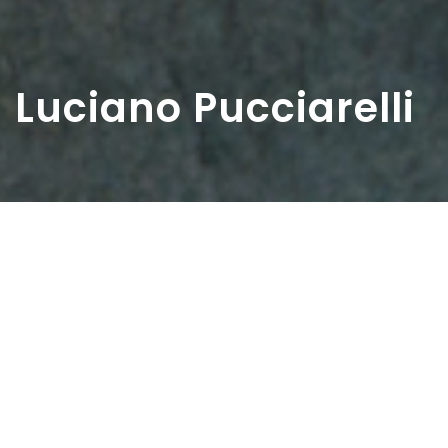
Luciano Pucciarelli
Home
>
Diaristi
>
Luciano Pucciarelli
Luciano
Pucciarelli
nasce nel
1937 a
Carrara, nel