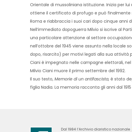
Orientale di mussoliniana istituzione. Inizia per lui
ottiene il certificato di profugo e può finalmente 
Roma e riabbraccia i suoi cari dopo cinque anni d
Nell’immediato dopoguerra Milvio si iscrive al Par
una particolare attenzione al settore occupazionale 
nell’ottobre del 1945 viene assunto nella locale soc
dopo, risarcito) per motivi legati alla sua attività p
Ciani è impegnato nelle campagne elettorali, nel
Milvio Ciani muore il primo settembre del 1992.
Il suo testo,
Memorie di un antifascista,
è stato dep
figlia Nadia. La memoria racconta gli anni dal 1915
Dal 1984 l’Archivio diaristico nazionale