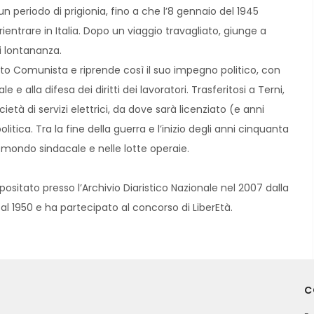
 un periodo di prigionia, fino a che l’8 gennaio del 1945
rientrare in Italia. Dopo un viaggio travagliato, giunge a
i lontananza.
tito Comunista e riprende così il suo impegno politico, con
e alla difesa dei diritti dei lavoratori. Trasferitosi a Terni,
ietà di servizi elettrici, da dove sarà licenziato (e anni
olitica. Tra la fine della guerra e l’inizio degli anni cinquanta
 mondo sindacale e nelle lotte operaie.
ositato presso l’Archivio Diaristico Nazionale nel 2007 dalla
 al 1950 e ha partecipato al concorso di LiberEtà.
C