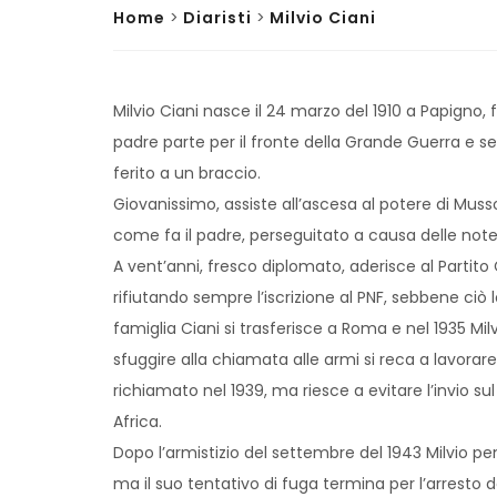
Home
>
Diaristi
>
Milvio Ciani
Milvio Ciani nasce il 24 marzo del 1910 a Papigno,
padre parte per il fronte della Grande Guerra e 
ferito a un braccio.
Giovanissimo, assiste all’ascesa al potere di Muss
come fa il padre, perseguitato a causa delle note 
A vent’anni, fresco diplomato, aderisce al Partito
rifiutando sempre l’iscrizione al PNF, sebbene ciò
famiglia Ciani si trasferisce a Roma e nel 1935 Milvi
sfuggire alla chiamata alle armi si reca a lavorare
richiamato nel 1939, ma riesce a evitare l’invio su
Africa.
Dopo l’armistizio del settembre del 1943 Milvio pens
ma il suo tentativo di fuga termina per l’arresto da