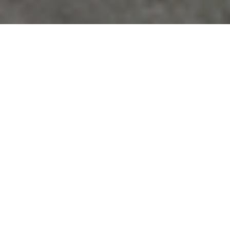
Home
>
Diaristi
>
Loredana Paoletti
Loredana
Paoletti
nasce nel 1931
a Sesto
Fiorentino, in
provincia di
Firenze.
Trascorre gli
anni difficili
della
Seconda