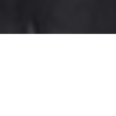
Home
>
Elette
>
Amalia (Lia) Miotti Carli
Nasce a Vicenza il 22
marzo 1916 in una famiglia
borghese di cultura
cattolica. Un fratello,
Federico, è parrocco a
Mason. Laureata in Lettere,
è insegnante e impegnata
nell’associazionismo