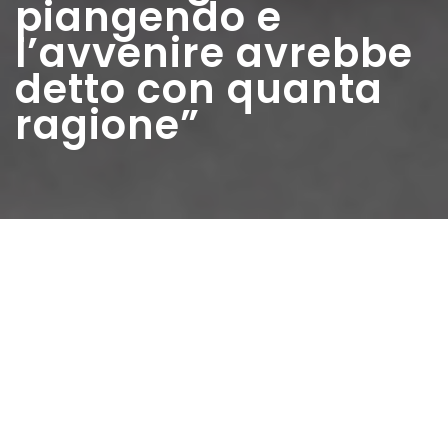
piangendo e
l’avvenire avrebbe
detto con quanta
ragione”
Home
>
Estratti
>
“Ci stringemmo piangendo e
l’avvenire avrebbe detto con quanta ragione”
Data:
01 04 1948
Autore:
Montemaggi Walma
Torno ora a ricordare l’attività politica. Ai primi di Aprile del