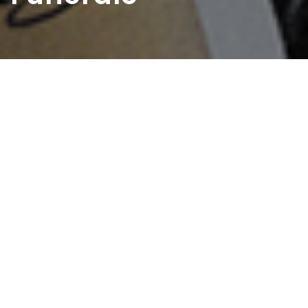
Home
>
Estratti
>
Funerale
Data:
01 01 1948
Autore:
Montemaggi Walma
l funerale camminò in una nuvola di fiori bianchi di cui
assaporo ancora il profumo dei gigli, dei boccioli di rosa e
dei cosiddetti “fiori d’angelo”, i fiori della Madonna; la bara
venne seguita da un mare di amici e studenti dell’Istituto
della sua scuola. Da Pontorme ad accompagnare “il
pioniere” Romano vennero in tanti, i suoi compagni, che
esibivano al collo il loro vivace fazzoletto, preceduto dalla