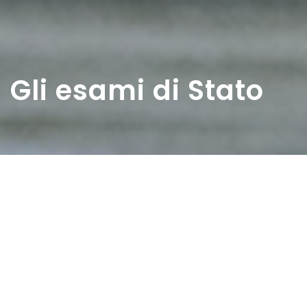
Gli esami di Stato
Home
>
Estratti
>
Gli esami di Stato
Data:
01 09 1952
Autore:
Tradardi Maria Rosaria
…Gli esami di Stato si sono conclusi. Con l’ultimo giorno
delle prove orali. In un certo qual modo, i professori mi