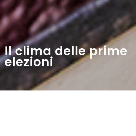
Il clima delle prime
elezioni
Home
>
Estratti
>
Il clima delle prime elezioni
Data:
29 03 1948
Autore:
Colzi Mauro