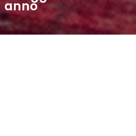
anno
Home
>
Estratti
>
Il saggio di fine anno
Data:
01 06 1959
Autore:
Ingenito Belinda
Per la chiusura della scuola le prof. ci facevano fare una
specie di saggio e per onorarmi avevano deciso di farci
imparare una canzone italiana. Naturalmente hanno
pensato a “O Sole Mio”. Per sfuggire al famoso cliché ho
preferito “Santa Lucia”.. Sul mare luccica l’astro d’argento,
placida è l’onda, prospero è il vento… come ho fatto a