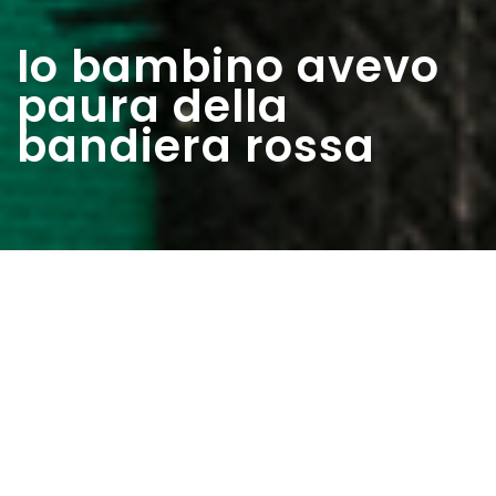
Io bambino avevo
paura della
bandiera rossa
Home
>
Estratti
>
Io bambino avevo paura della
bandiera rossa
Data:
18 04 1948
Autore:
Giovanni Opinto
Ricordo il volto di Garibaldi impresso sui muri delle strade,