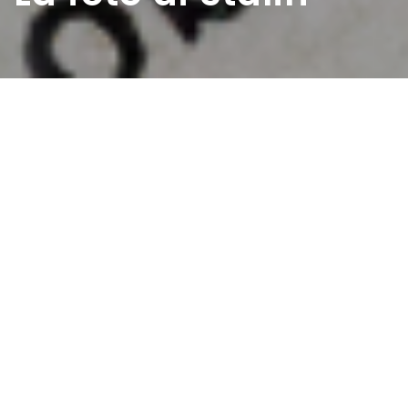
Home
>
Estratti
>
La foto di Stalin
Data:
05 03 1953
Autore:
Magno Italo Mario
Quella foto durò in casa più di tre anni, io nel frattempo mi
ero abituato ad andare a scuola, il freddo a Foggia era
sempre in agguato e gli scioperi fioccavano come la neve.
Nel frattempo avevo capito chi era quel signore
incastonato nella foto, ma non riuscii a capire perché un
bel giorno mio padre la staccò dal muro, dopo che per
tanto tempo aveva illuminato i nostri giorni, e impiegai