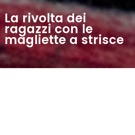
La rivolta dei
ragazzi con le
magliette a strisce
Home
>
Estratti
>
La rivolta dei ragazzi con le
magliette a strisce
Data:
01 07 1960
Autore:
Bonavoglia Tilde
Genova era insorta e Roma antifascista andò a Porta San