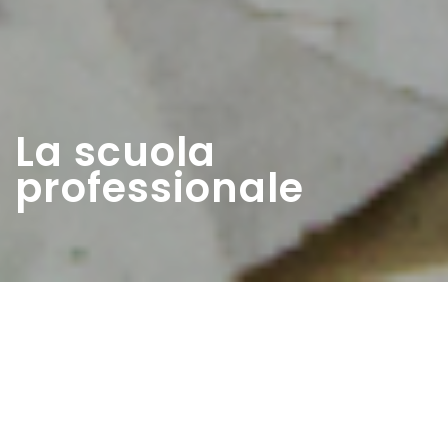
La scuola
professionale
Home
>
Estratti
>
La scuola professionale
Data:
01 09 1961
Autore:
Ingenito Belinda