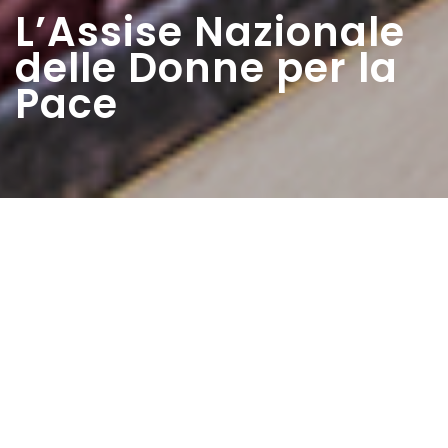
L’Assise Nazionale
delle Donne per la
Pace
Home
>
Estratti
>
L’Assise Nazionale delle Donne
per la Pace
Data:
14 03 1948
Autore:
Bonavoglia Tilde
L’assise fu un grandioso successo. Era il primo
concentramento nazionale di massa con l’intervento di