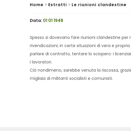
Home
>
Estratti
>
Le riunioni clandestine
Data:
01 01 1948
Spesso si dovevano fare riunioni clandestine per rio
rivendicazioni; in certe situazioni di vera e propr
parlare di contratto, tentare lo sciopero: i licenz
i lavoratori.
Ciò nondimeno, sarebbe venuta la riscossa, grazie a
migliaia di militanti socialisti e comunisti.