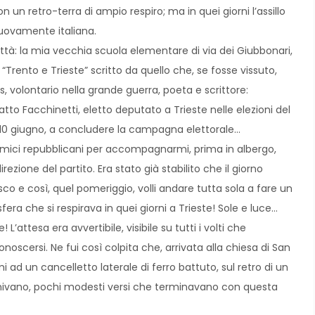
 un retro-terra di ampio respiro; ma in quei giorni l’assillo
nuovamente italiana.
ittà: la mia vecchia scuola elementare di via dei Giubbonari,
“Trento e Trieste” scritto da quello che, se fosse vissuto,
 volontario nella grande guerra, poeta e scrittore:
to Facchinetti, eletto deputato a Trieste nelle elezioni del
 10 giugno, a concludere la campagna elettorale…
amici repubblicani per accompagnarmi, prima in albergo,
zione del partito. Era stato già stabilito che il giorno
sco e così, quel pomeriggio, volli andare tutta sola a fare un
sfera che si respirava in quei giorni a Trieste! Sole e luce…
L’attesa era avvertibile, visibile su tutti i volti che
oscersi. Ne fui così colpita che, arrivata alla chiesa di San
 ad un cancelletto laterale di ferro battuto, sul retro di un
nivano, pochi modesti versi che terminavano con questa