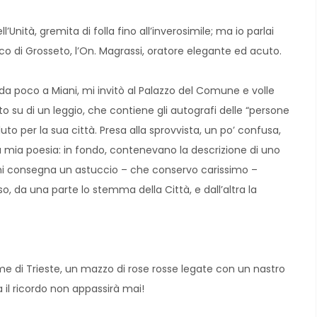
’Unità, gremita di folla fino all’inverosimile; ma io parlai
o di Grosseto, l’On. Magrassi, oratore elegante ed acuto.
uto da poco a Miani, mi invitò al Palazzo del Comune e volle
 su di un leggio, che contiene gli autografi delle “persone
uto per la sua città. Presa alla sprovvista, un po’ confusa,
lla mia poesia: in fondo, contenevano la descrizione di uno
 mi consegna un astuccio – che conservo carissimo –
, da una parte lo stemma della Città, e dall’altra la
nome di Trieste, un mazzo di rose rosse legate con un nastro
 il ricordo non appassirà mai!