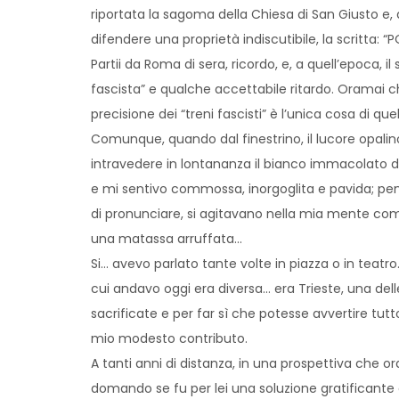
riportata la sagoma della Chiesa di San Giusto e, 
difendere una proprietà indiscutibile, la scritta: “
Partii da Roma di sera, ricordo, e, a quell’epoca, il
fascista” e qualche accettabile ritardo. Oramai c
precisione dei “treni fascisti” è l’unica cosa di 
Comunque, quando dal finestrino, il lucore opalino
intravedere in lontananza il bianco immacolato d
e mi sentivo commossa, inorgoglita e pavida; pens
di pronunciare, si agitavano nella mia mente come 
una matassa arruffata…
Si… avevo parlato tante volte in piazza o in teatro
cui andavo oggi era diversa… era Trieste, una delle 
sacrificate e per far sì che potesse avvertire tut
mio modesto contributo.
A tanti anni di distanza, in una prospettiva che o
domando se fu per lei una soluzione gratificante qu