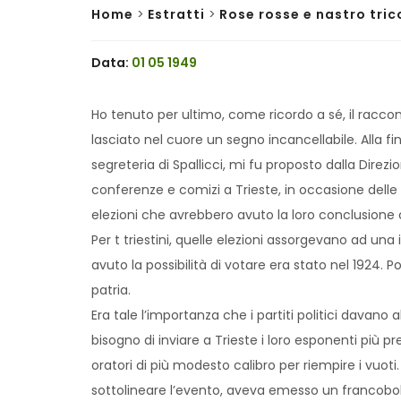
Home
>
Estratti
>
Rose rosse e nastro tric
Data:
01 05 1949
Ho tenuto per ultimo, come ricordo a sé, il racco
lasciato nel cuore un segno incancellabile. Alla 
segreteria di Spallicci, mi fu proposto dalla Direz
conferenze e comizi a Trieste, in occasione dell
elezioni che avrebbero avuto la loro conclusione c
Per t triestini, quelle elezioni assorgevano ad una
avuto la possibilità di votare era stato nel 1924. Po
patria.
Era tale l’importanza che i partiti politici davan
bisogno di inviare a Trieste i loro esponenti più pr
oratori di più modesto calibro per riempire i vuoti
sottolineare l’evento, aveva emesso un francoboll