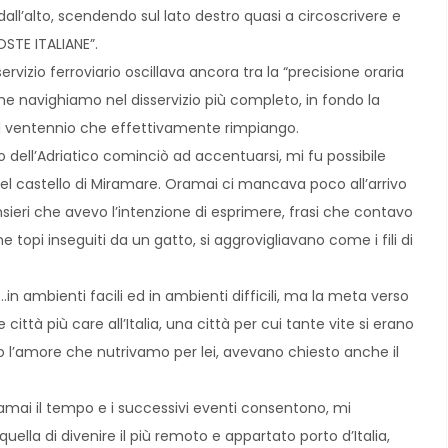
dall’alto, scendendo sul lato destro quasi a circoscrivere e
POSTE ITALIANE”.
 servizio ferroviario oscillava ancora tra la “precisione oraria
he navighiamo nel disservizio più completo, in fondo la
quel ventennio che effettivamente rimpiango.
 dell’Adriatico cominciò ad accentuarsi, mi fu possibile
el castello di Miramare. Oramai ci mancava poco all’arrivo
ieri che avevo l’intenzione di esprimere, frasi che contavo
topi inseguiti da un gatto, si aggrovigliavano come i fili di
…in ambienti facili ed in ambienti difficili, ma la meta verso
città più care all’Italia, una città per cui tante vite si erano
to l’amore che nutrivamo per lei, avevano chiesto anche il
ramai il tempo e i successivi eventi consentono, mi
ella di divenire il più remoto e appartato porto d’Italia,