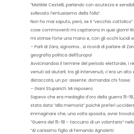
“Matilde Cestelli, parlando con acutezza e sensibi
sollevato l’entusiasmo della folla”.
Non ho mai saputo, però, se il “vecchio cattolic
cose commoventi mi capitarono in quei giorni! Ri
mi strinse forte una mano e, con gli occhi lucidi e
– Parli di Zara, signorina… si ricordi di parlare d
geografia politica dell’Europa!
Avvicinandosi il termine del periodo elettorale, i r
venuti ad aiutarli; tra gli intervenuti, c’era un alto 
distaccata, un po’ assente; domandai chi fosse:
– Giani Stuparich. Mi risposero.
Sapevo che era medaglia d’oro della guerra 15-18, 
stata data “alla memoria” poiché preferì uccide
immaginare che, una volta sposata, avrei trovato, tr
“Guerra del 15-18 – taccuino di un volontario” nella
“Al carissimo figlio di Fernando Agnoletti