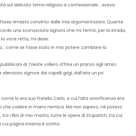
lità sul delicato tema religioso e confessionale… aveva
o” fosse rimasto convinto dalle mie argomentazioni. Quante
cordo una sconosciuta signora che mi fermò, per la strada,
 la voce retta, mi disse:
i Zara… come se fosse stato in mio potere cambiare la
epubblicani di Trieste vollero offrire un pranzo agli amici
e silenzioso signore dai capelli grigi, dall’aria un po’
come lo era suo fratello Carlo, a cui l’alta onorificenza era
rsi che cadere in mano nemica. Ma non sapevo, né potevo
a i libri di mio marito, tutte le opere di Stuparich, tra cui
 cui pagina interna è scritto: