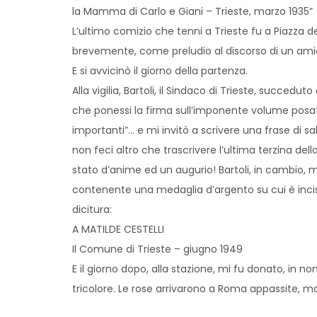
la Mamma di Carlo e Giani – Trieste, marzo 1935”
L’ultimo comizio che tenni a Trieste fu a Piazza dell
brevemente, come preludio al discorso di un amic
E si avvicinò il giorno della partenza.
Alla vigilia, Bartoli, il Sindaco di Trieste, succed
che ponessi la firma sull’imponente volume posato
importanti”… e mi invitò a scrivere una frase di sal
non feci altro che trascrivere l’ultima terzina de
stato d’anime ed un augurio! Bartoli, in cambio,
contenente una medaglia d’argento su cui è inciso
dicitura:
A MATILDE CESTELLI
Il Comune di Trieste – giugno 1949
E il giorno dopo, alla stazione, mi fu donato, in 
tricolore. Le rose arrivarono a Roma appassite, ma