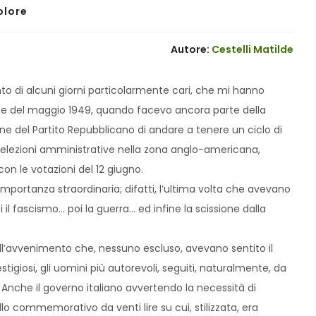
olore
Autore:
Cestelli Matilde
nto di alcuni giorni particolarmente cari, che mi hanno
fine del maggio 1949, quando facevo ancora parte della
ione del Partito Repubblicano di andare a tenere un ciclo di
e elezioni amministrative nella zona anglo-americana,
on le votazioni del 12 giugno.
 importanza straordinaria; difatti, l’ultima volta che avevano
i il fascismo… poi la guerra… ed infine la scissione dalla
o all’avvenimento che, nessuno escluso, avevano sentito il
estigiosi, gli uomini più autorevoli, seguiti, naturalmente, da
. Anche il governo italiano avvertendo la necessità di
o commemorativo da venti lire su cui, stilizzata, era