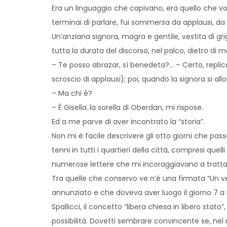
Era un linguaggio che capivano, era quello che vo
terminai di parlare, fui sommersa da applausi, da 
Un’anziana signora, magra e gentile, vestita di gr
tutta la durata del discorso, nel palco, dietro di m
– Te posso abrazar, sì benedeta?… – Certo, replicai
scroscio di applausi); poi, quando la signora si 
– Ma chi è?
– È Gisella..la sorella di Oberdan, mi rispose.
Ed a me parve di aver incontrato la “storia”.
Non mi è facile descrivere gli otto giorni che pa
tenni in tutti i quartieri della città, compresi que
numerose lettere che mi incoraggiavano a tratta
Tra quelle che conservo ve n’è una firmata “Un ve
annunziato e che doveva aver luogo il giorno 7 a 
Spallicci, il concetto “libera chiesa in libero stat
possibilità. Dovetti sembrare convincente se, nel r