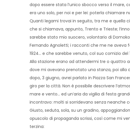
dopo essere stata l’unico sbocco verso il mare, con
era uno solo, per noi e per lei: poterla chiamare 
Quanti legami trovai in seguito, tra me e quella c
che si chiamava, appunto, Trento e Trieste; l’inno 
sarebbe stato mio suocero, volontario di Domokos,
Fernando Agnoletti; i racconti che me ne aveva fat
1924… e che sarebbe venuto, col suo comizio del
Alla stazione erano ad attendermi tre o quattro 
dove mi avevano prenotato una stanza, poi alla dire
dopo, 3 giugno, avrei parlato in Piazza San France
giro per la città. Non è possibile descrivere l’atmo
mare e vento… ed un’aria da vigilia di festa grande! 
incontravo: molti si sorridevano senza neanche con
Giusto, seduta, sola, su un gradino, appoggiandomi
opuscolo di propaganda scrissi, così come mi ve
terzina: