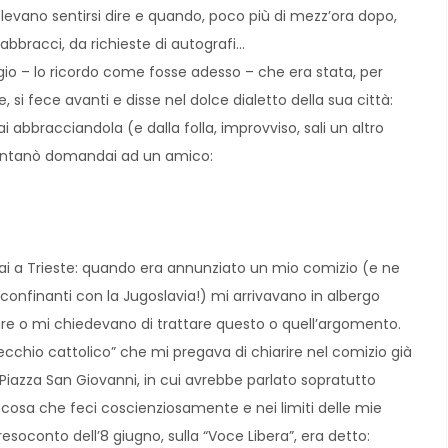
levano sentirsi dire e quando, poco più di mezz’ora dopo,
abbracci, da richieste di autografi…
igio – lo ricordo come fosse adesso – che era stata, per
e, si fece avanti e disse nel dolce dialetto della sua città:
 abbracciandola (e dalla folla, improvviso, sali un altro
allontanò domandai ad un amico:
ssai a Trieste: quando era annunziato un mio comizio (e ne
lli confinanti con la Jugoslavia!) mi arrivavano in albergo
re o mi chiedevano di trattare questo o quell’argomento.
cchio cattolico” che mi pregava di chiarire nel comizio già
Piazza San Giovanni, in cui avrebbe parlato sopratutto
o”, cosa che feci coscienziosamente e nei limiti delle mie
esoconto dell’8 giugno, sulla “Voce Libera”, era detto: