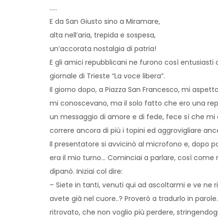
…..
E da San Giusto sino a Miramare,
alta nell’aria, trepida e sospesa,
un’accorata nostalgia di patria!
E gli amici repubblicani ne furono così entusiasti
giornale di Trieste “La voce libera”.
Il giorno dopo, a Piazza San Francesco, mi aspett
mi conoscevano, ma il solo fatto che ero una rep
un messaggio di amore e di fede, fece sì che mi 
correre ancora di più i topini ed aggrovigliare anc
Il presentatore si avvicinò al microfono e, dopo po
era il mio turno… Cominciai a parlare, così come m
dipanò. Iniziai col dire:
– Siete in tanti, venuti qui ad ascoltarmi e ve ne 
avete già nel cuore..? Proverò a tradurlo in parole
ritrovato, che non voglio più perdere, stringendog