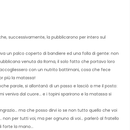
 che, successivamente, la pubblicarono per intero sul
ava un palco coperto di bandiere ed una folla di gente: non
ubblicana venuta da Roma, il solo fatto che portavo loro
accogliessero con un nutrito battimani, cosa che fece
or più la matassa!
che parole, si allontanò di un passo e lasciò a me il posto:
i veniva dal cuore… e i topini sparirono e la matassa si
ringrazio… ma che posso dirvi io se non tutto quello che voi
… non per tutti voi, ma per ognuno di voi… parlerò al fratello
li forte la mano…