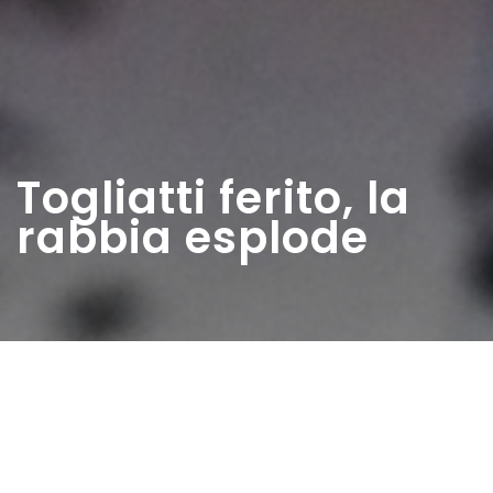
Togliatti ferito, la
rabbia esplode
Home
>
Estratti
>
Togliatti ferito, la rabbia
esplode
Data:
14 07 1948