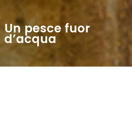
Un pesce fuor
d’acqua
Home
>
Estratti
>
Un pesce fuor d’acqua
Data:
01 09 1962
Autore:
Ingenito Belinda
Comunque si vedeva bene che ero un pesce fuor d’acqua.
Un giorno la direttrice ha chiamato mia mamma e le ha