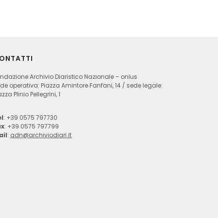
ONTATTI
ndazione Archivio Diaristico Nazionale – onlus
de operativa: Piazza Amintore Fanfani, 14 / sede legale:
azza Plinio Pellegrini, 1
l
: +39 0575 797730
ax
: +39 0575 797799
ail
:
adn@archiviodiari.it