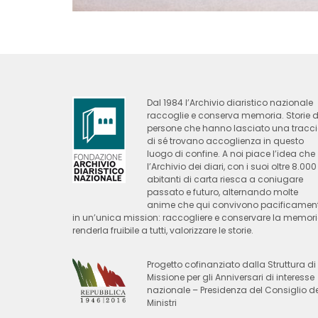
Dal 1984 l’Archivio diaristico nazionale
raccoglie e conserva memoria. Storie d
persone che hanno lasciato una tracc
di sé trovano accoglienza in questo
luogo di confine. A noi piace l’idea che
l’Archivio dei diari, con i suoi oltre 8.000
abitanti di carta riesca a coniugare
passato e futuro, alternando molte
anime che qui convivono pacificamen
in un’unica mission: raccogliere e conservare la memori
renderla fruibile a tutti, valorizzare le storie.
Progetto cofinanziato dalla Struttura di
Missione per gli Anniversari di interesse
nazionale – Presidenza del Consiglio de
Ministri