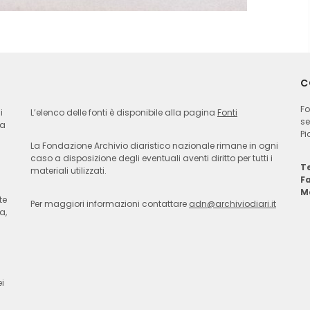
C
Fo
i
L’elenco delle fonti è disponibile alla pagina
Fonti
se
ia
Pi
La Fondazione Archivio diaristico nazionale rimane in ogni
caso a disposizione degli eventuali aventi diritto per tutti i
Te
materiali utilizzati.
F
M
te
Per maggiori informazioni contattare
adn@archiviodiari.it
a,
i