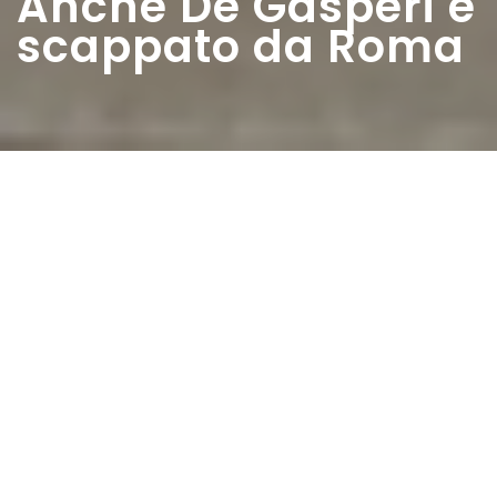
Anche De Gasperi è
scappato da Roma
Home
>
Rappresentazioni
>
Anche De Gasperi è
scappato da Roma
Data:
22 08 1948