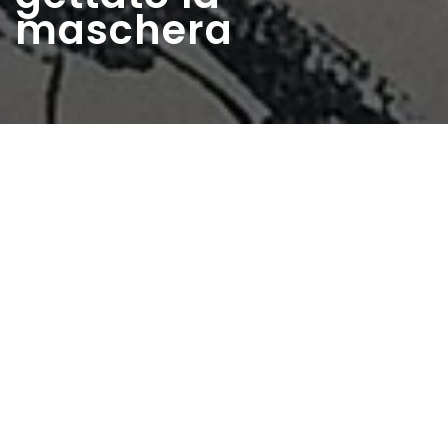
maschera
Home
>
Rappresentazioni
>
Anche lui ha gettato la
maschera
Data:
11 04 1948