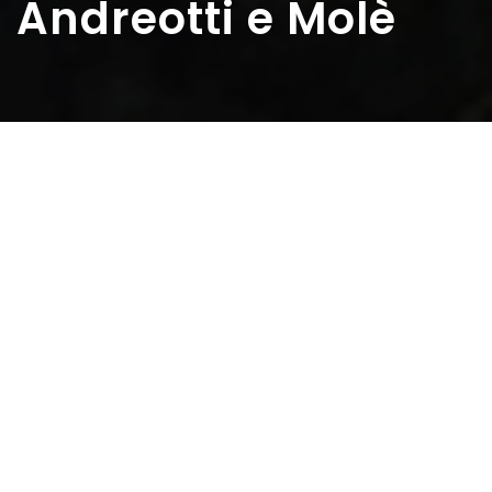
Andreotti e Molè
Home
>
Rappresentazioni
>
Andreotti e Molè
Data:
27 06 1948