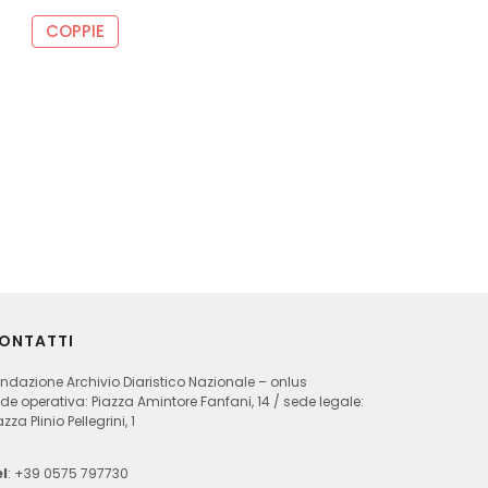
COPPIE
ONTATTI
ndazione Archivio Diaristico Nazionale – onlus
de operativa: Piazza Amintore Fanfani, 14 / sede legale:
azza Plinio Pellegrini, 1
l
: +39 0575 797730