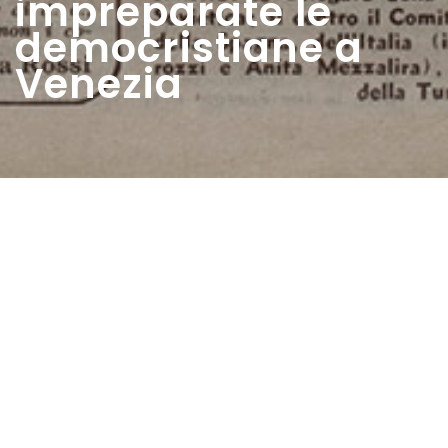
impreparate le
democristiane a
Venezia
Home
>
Rappresentazioni
>
Benvestite, ma
impreparate le democristiane a Venezia
Data:
19 06 1949