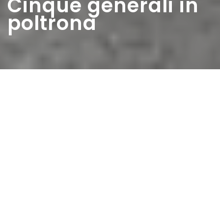
Cinque generali in
poltrona
Home
>
Rappresentazioni
>
Cinque generali in
poltrona
Data:
31 03 1963