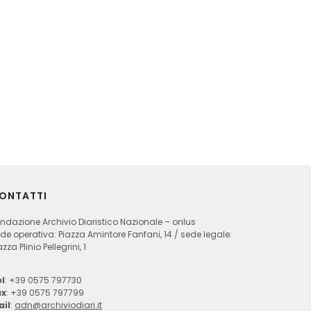
ONTATTI
ndazione Archivio Diaristico Nazionale – onlus
de operativa: Piazza Amintore Fanfani, 14 / sede legale:
azza Plinio Pellegrini, 1
l
: +39 0575 797730
ax
: +39 0575 797799
ail
:
adn@archiviodiari.it