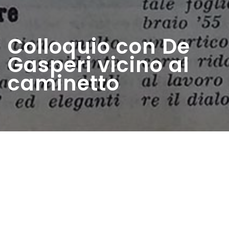
Colloquio con De
Gasperi vicino al
caminetto
Home
>
Rappresentazioni
>
Colloquio con De
Gasperi vicino al caminetto
Data:
22 12 1951