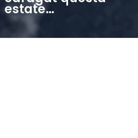
estate…
Home
>
Rappresentazioni
>
Come Nenni è arrivato
all’incontro di Pralognan. Caro Saragat questa
estate…
Data:
02 09 1956