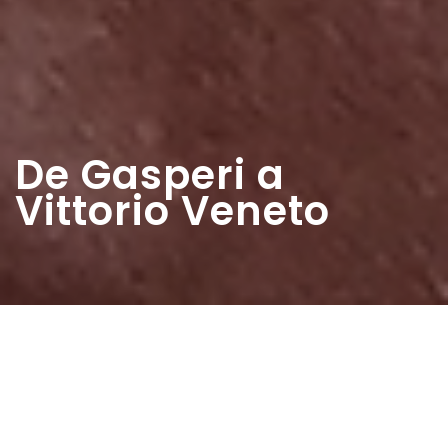
De Gasperi a
Vittorio Veneto
Home
>
Rappresentazioni
>
De Gasperi a Vittorio
Veneto
Data:
07 06 1953