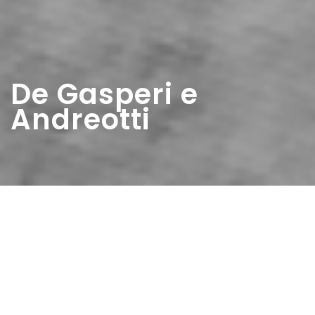
De Gasperi e
Andreotti
Home
>
Rappresentazioni
>
De Gasperi e Andreotti
Data:
23 05 1948