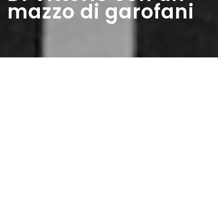
mazzo di garofani
Home
>
Rappresentazioni
>
Di Vittorio con un
mazzo di garofani
Data:
11 03 1956