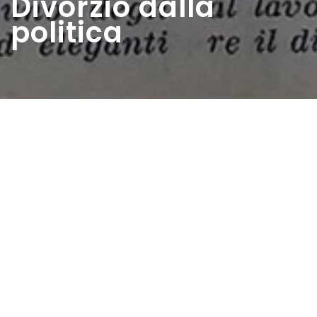
Divorzio dalla
politica
Home
>
Rappresentazioni
>
Divorzio dalla politica
Data:
19 04 1959