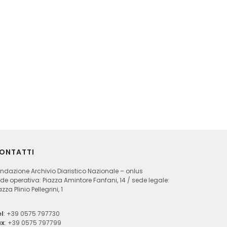
ONTATTI
ndazione Archivio Diaristico Nazionale – onlus
de operativa: Piazza Amintore Fanfani, 14 / sede legale:
azza Plinio Pellegrini, 1
l
: +39 0575 797730
ax
: +39 0575 797799