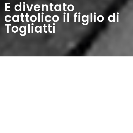
È diventato
cattolico il figlio di
Togliatti
Home
>
Rappresentazioni
>
È diventato cattolico
il figlio di Togliatti
Data:
07 02 1953