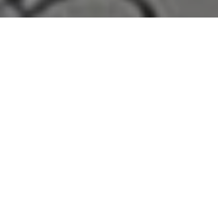
Home
>
Rappresentazioni
>
Elezioni del 18 Aprile
1948
Data:
01 05 1948