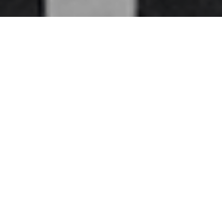
Home
>
Rappresentazioni
>
Elezioni. Gava,
Andreotti e Colombo
Data:
25 05 1958