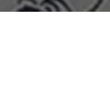
Home
>
Rappresentazioni
>
Estella è rimasta sola
Data:
22 11 1953