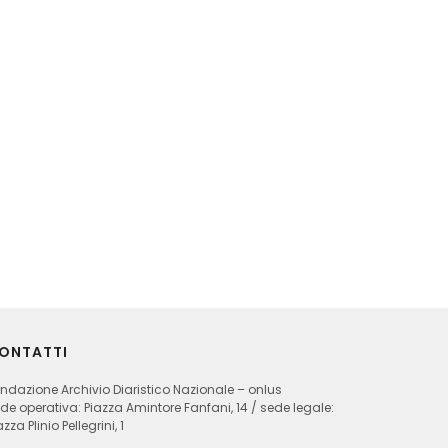
ONTATTI
ndazione Archivio Diaristico Nazionale – onlus
de operativa: Piazza Amintore Fanfani, 14 / sede legale:
azza Plinio Pellegrini, 1