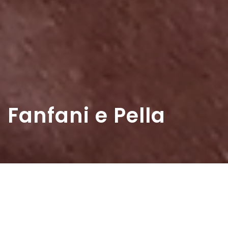
Fanfani e Pella
Home
>
Rappresentazioni
>
Fanfani e Pella
Data:
03 01 1954