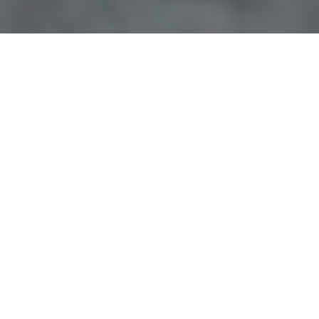
Home
>
Rappresentazioni
>
Figlia De Gasperi
Data:
06 04 1958