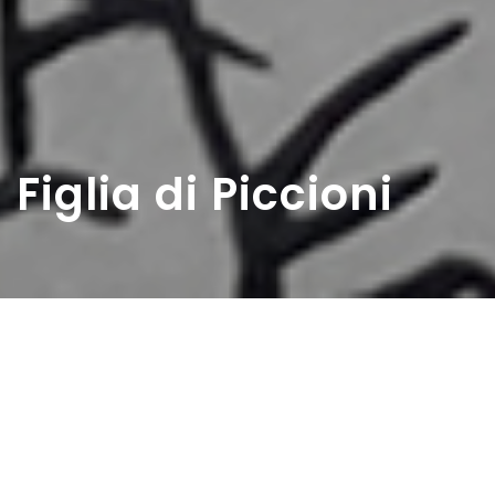
Figlia di Piccioni
Home
>
Rappresentazioni
>
Figlia di Piccioni
Data:
21 03 1954