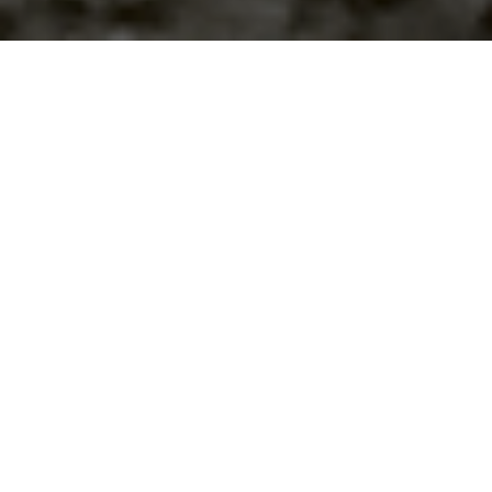
Home
>
Rappresentazioni
>
Fisco spogliarello
Data:
01 12 1958