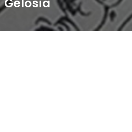
Gelosia
Home
>
Rappresentazioni
>
Gelosia
Data:
26 03 1950