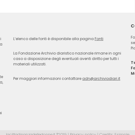
C
Fo
i
L’elenco delle fonti è disponibile alla pagina
Fonti
se
ia
Pi
La Fondazione Archivio diaristico nazionale rimane in ogni
caso a disposizione degli eventuali aventi diritto per tutti i
Te
materiali utilizzati.
F
M
te
Per maggiori informazioni contattare
adn@archiviodiari.it
a,
i
lacittadinanzadelledonne.it ®2019 |
Privacy policy
| Credits:
Esimple