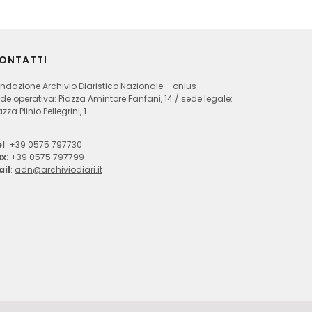
ONTATTI
ndazione Archivio Diaristico Nazionale – onlus
de operativa: Piazza Amintore Fanfani, 14 / sede legale:
azza Plinio Pellegrini, 1
l
: +39 0575 797730
ax
: +39 0575 797799
ail
:
adn@archiviodiari.it