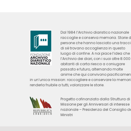
Dal 1984 l’Archivio diaristico nazionale
raccoglie e conserva memoria. Storie d
persone che hanno lasciato una tracc
di sé trovano accoglienza in questo
luogo di confine. A noi piace l’idea che
l’Archivio dei diari, con i suoi oltre 8.000
abitanti di carta riesca a coniugare
passato e futuro, alternando molte
anime che qui convivono pacificamen
in un’unica mission: raccogliere e conservare la memori
renderla fruibile a tutti, valorizzare le storie.
Progetto cofinanziato dalla Struttura di
Missione per gli Anniversari di interesse
nazionale – Presidenza del Consiglio de
Ministri